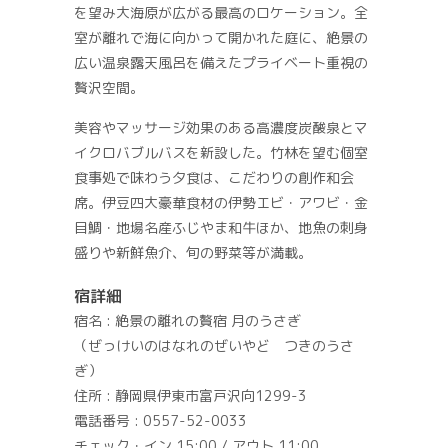
を望み大海原が広がる最高のロケーション。全
室が離れで海に向かって開かれた庭に、絶景の
広い温泉露天風呂を備えたプライベート重視の
贅沢空間。
美容やマッサージ効果のある高濃度炭酸泉とマ
イクロバブルバスを新設した。竹林を望む個室
食事処で味わう夕食は、こだわりの創作和会
席。伊豆四大豪華食材の伊勢エビ・アワビ・金
目鯛・地場名産ふじやま和牛ほか、地魚の刺身
盛りや新鮮魚介、旬の野菜等が満載。
宿詳細
宿名 : 絶景の離れの贅宿 月のうさぎ
（ぜっけいのはなれのぜいやど つきのうさ
ぎ）
住所 : 静岡県伊東市富戸沢向1299-3
電話番号 : 0557-52-0033
チェック・イン 15:00 / アウト 11:00