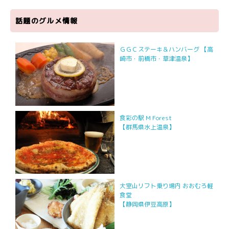
話題のグルメ情報
ＧＧＣステーキ＆ハンバーグ 【高
崎市・前橋市・草津温泉】
食彩の駅 M Forest
【群馬県水上温泉】
大室山リフト乗り場内 おおむろ軽
食堂
【静岡県伊豆高原】