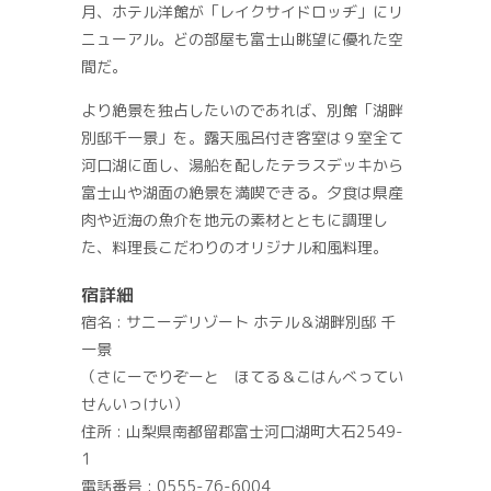
月、ホテル洋館が「レイクサイドロッヂ」にリ
ニューアル。どの部屋も富士山眺望に優れた空
間だ。
より絶景を独占したいのであれば、別館「湖畔
別邸千一景」を。露天風呂付き客室は９室全て
河口湖に面し、湯船を配したテラスデッキから
富士山や湖面の絶景を満喫できる。夕食は県産
肉や近海の魚介を地元の素材とともに調理し
た、料理長こだわりのオリジナル和風料理。
宿詳細
宿名 : サニーデリゾート ホテル＆湖畔別邸 千
一景
（さにーでりぞーと ほてる＆こはんべってい
せんいっけい）
住所 : 山梨県南都留郡富士河口湖町大石2549-
1
電話番号 : 0555-76-6004