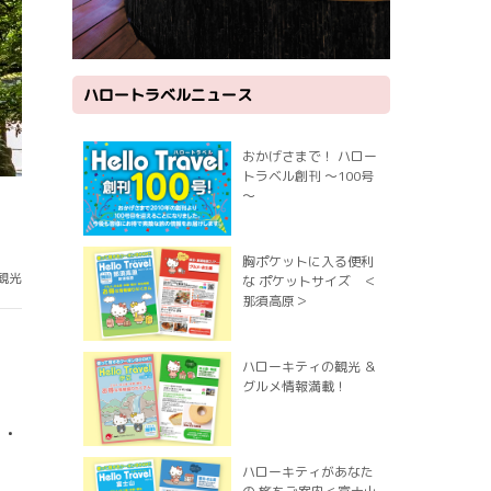
ハロートラベルニュース
おかげさまで！ ハロー
トラベル創刊 ～100号
～
胸ポケットに入る便利
観光
な ポケットサイズ ＜
那須高原＞
ハローキティの観光 ＆
グルメ情報満載！
運・
ハローキティがあなた