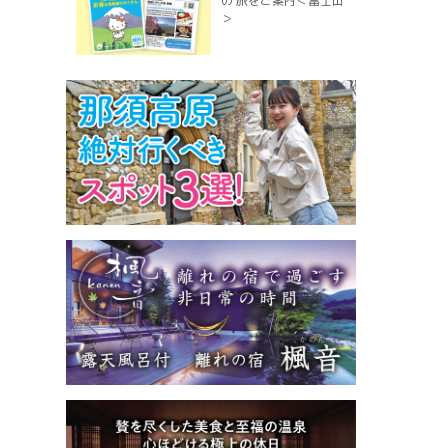
の 旅をご案内＜富士山
＞