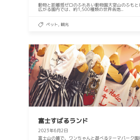
動物と距離感ゼロのふれあい動物園大室山のふもと
広がる園内では、約1,500種類の世界各地...
,
ペット
観光
富士すばるランド
2023年6月2日
富士山の麓で、ワンちゃんと遊べるテーマパーク園