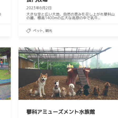
2023年6月2日
の
大きな空と広い大地、自然の恵みを召し上がれ蓼科山
の麓、標高1400mの広大な高原の中で乳牛...
,
ペット
観光
蓼科アミューズメント水族館