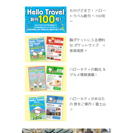
おかげさまで！ ハロー
トラベル創刊 ～100号
～
胸ポケットに入る便利
な ポケットサイズ ＜
那須高原＞
ハローキティの観光 ＆
グルメ情報満載！
ハローキティがあなた
の 旅をご案内＜富士山
＞