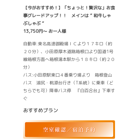
【今がおすすめ！】「ちょっと！贅沢な」お食
事グレードアップ！！ メインは ” 和牛しゃ
ぶしゃぶ ”
13,750円～ お一人様
自動車:東名高速御殿場ＩＣより１７キロ（約
２０分）、小田原厚木道路箱根口より国道1号
線箱根方面へ箱根湯本駅から１８キロ（約２０
分）
バス:小田原駅東口４番乗り場より 箱根登山
バス 湖尻・桃源台行き（T系統）に乗車（ど
ちらでも可）降車バス停 『白百合台』下車す
ぐ
おすすめプラン