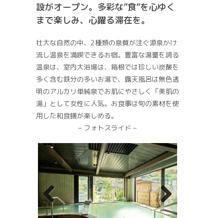
設がオープン。多彩な”食”を心ゆく
まで楽しみ、心躍る滞在を。
壮大な自然の中、2種類の泉質が注ぐ源泉かけ
流し温泉を満喫できるお宿。豊富な湯量を誇る
温泉は、室内大浴場は、箱根では珍しい炭酸を
多く含む鉄分の多いお湯で、露天風呂は無色透
明のアルカリ単純泉でお肌にやさしく「美肌の
湯」として女性に人気。お食事は旬の素材を使
用した和食膳が楽しめる。
– フォトスライド –
Previ
Next
ous