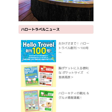
ハロートラベルニュース
おかげさまで！ ハロー
トラベル創刊 ～100号
～
胸ポケットに入る便利
な ポケットサイズ ＜
那須高原＞
ハローキティの観光 ＆
グルメ情報満載！