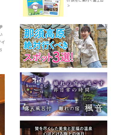
の 旅をご案内＜富士山
＞
伊
い
タイ
お