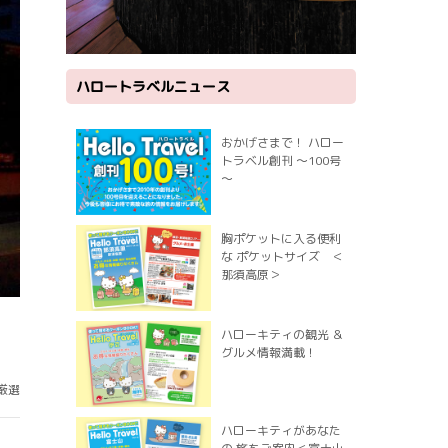
ハロートラベルニュース
おかげさまで！ ハロー
トラベル創刊 ～100号
～
胸ポケットに入る便利
な ポケットサイズ ＜
那須高原＞
ハローキティの観光 ＆
グルメ情報満載！
厳選
ハローキティがあなた