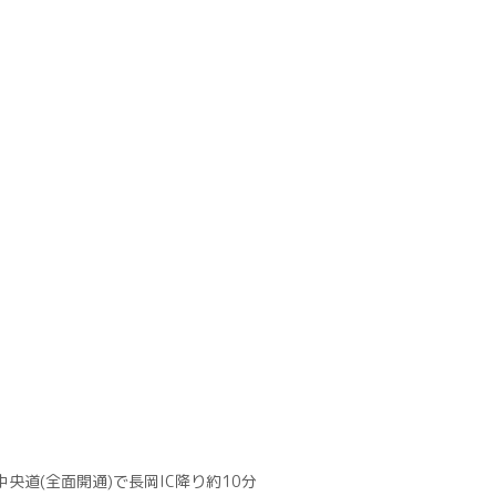
央道(全面開通)で長岡IC降り約10分