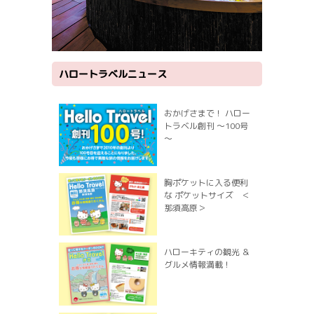
ハロートラベルニュース
おかげさまで！ ハロー
トラベル創刊 ～100号
～
胸ポケットに入る便利
な ポケットサイズ ＜
那須高原＞
ハローキティの観光 ＆
グルメ情報満載！